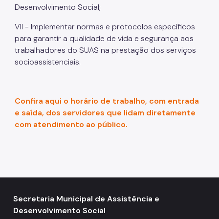
Relação de Convênios e Parcerias
Desenvolvimento Social;
Instrumentais de Parcerias
VII - Implementar normas e protocolos específicos
para garantir a qualidade de vida e segurança aos
Legislação
trabalhadores do SUAS na prestação dos serviços
Editais
socioassistenciais.
Atas de Registro de Preço
Observatório Socioassistencial
Confira aqui o horário de trabalho, com entrada
e saída, dos servidores que lidam diretamente
Pesquisas
com atendimento ao público.
Georreferenciamento
Gestão da Informação
Monitoramento e Avaliação
Formulário Social
Secretaria Municipal de Assistência e
Imprensa
Desenvolvimento Social