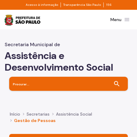
Divisor de acesso à informação
Divisor de transpa
Pular para o Conteúdo principal
Acesso à informação
Transparência São Paulo
156
Prefeitura de São Paulo
menu
Menu
Secretaria Municipal de
Assistência e
Desenvolvimento Social
search
Início
Secretarias
Assistência Social
Gestão de Pessoas