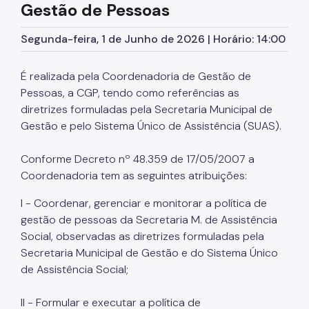
Gestão de Pessoas
Supervisão de Assistência Social (SAS)
CPAS
Segunda-feira, 1 de Junho de 2026 | Horário: 14:00
Rede Socioassistencial
É realizada pela Coordenadoria de Gestão de
Painéis
Pessoas, a CGP, tendo como referências as
diretrizes formuladas pela Secretaria Municipal de
Pessoa em situação de rua
Gestão e pelo Sistema Único de Assistência (SUAS).
Programa Reencontro
Conforme Decreto nº 48.359 de 17/05/2007 a
Crianças e Adolescentes
Coordenadoria tem as seguintes atribuições:
Jovens e Adultos
I - Coordenar, gerenciar e monitorar a política de
gestão de pessoas da Secretaria M. de Assistência
Idosos
Social, observadas as diretrizes formuladas pela
Pessoas com Deficiência
Secretaria Municipal de Gestão e do Sistema Único
de Assistência Social;
Famílias
Família Acolhedora
II - Formular e executar a política de