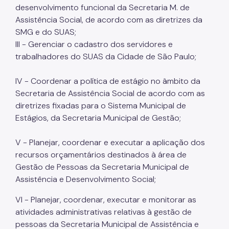
desenvolvimento funcional da Secretaria M. de
Mulheres Vítimas de Violência
Assistência Social, de acordo com as diretrizes da
SMG e do SUAS;
LGBTQIAPN+
III - Gerenciar o cadastro dos servidores e
Imigrantes
trabalhadores do SUAS da Cidade de São Paulo;
Programa Cidade Protetora
IV - Coordenar a política de estágio no âmbito da
Operação Altas Temperaturas (OAT)
Secretaria de Assistência Social de acordo com as
diretrizes fixadas para o Sistema Municipal de
Operação Baixas Temperaturas (OBT)
Estágios, da Secretaria Municipal de Gestão;
Coordenadoria de Gestão de Benefícios
V - Planejar, coordenar e executar a aplicação dos
Transferência de Renda
recursos orçamentários destinados à área de
Gestão de Pessoas da Secretaria Municipal de
Programa Bolsa Família
Assistência e Desenvolvimento Social;
Renda Mínima
VI - Planejar, coordenar, executar e monitorar as
Benefício de Prestação Continuada (BPC)
atividades administrativas relativas à gestão de
pessoas da Secretaria Municipal de Assistência e