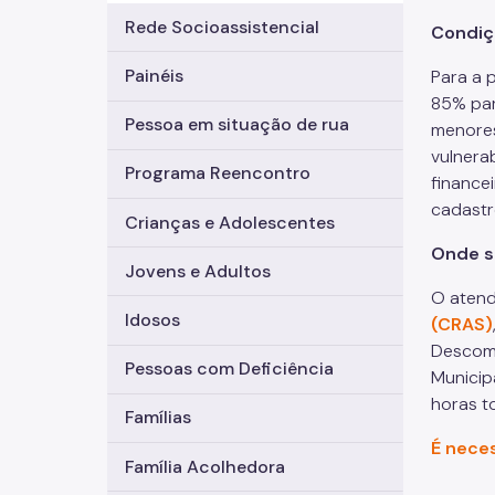
Rede Socioassistencial
Condiç
Painéis
Para a 
85% par
Pessoa em situação de rua
menores
vulnera
Programa Reencontro
finance
cadastro
Crianças e Adolescentes
Onde s
Jovens e Adultos
O atend
Idosos
(CRAS)
Descomp
Pessoas com Deficiência
Municip
horas t
Famílias
É nece
Família Acolhedora