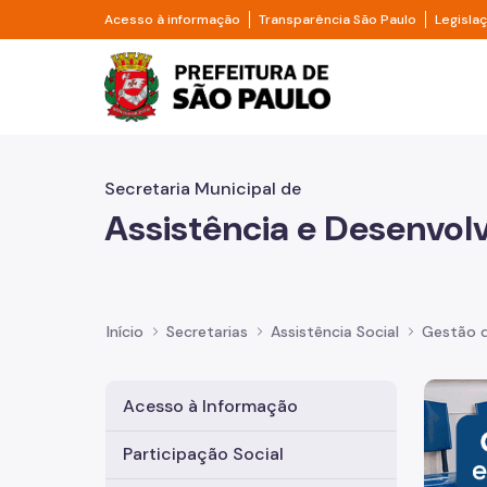
Pular para o Conteúdo principal
Divisor de acesso à informação
Divisor d
Acesso à informação
Transparência São Paulo
Legisla
Prefeitura de São Pa
Secretaria Municipal de
Assistência e Desenvol
Início
Secretarias
Assistência Social
Gestão d
Imagem 
Acesso à Informação
Participação Social