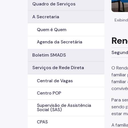
Quadro de Serviços
A Secretaria
Exibind
Quem é Quem
Ren
Agenda da Secretária
Segunda
Boletim SMADS
Serviços de Rede Direta
O Renda
familia
Central de Vagas
familiar
convivê
Centro POP
Para se
Supervisão de Assistência
sendo p
Social (SAS)
estar m
CPAS
A famíl