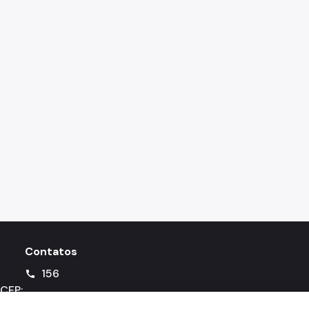
Contatos
156
call
 CEP: