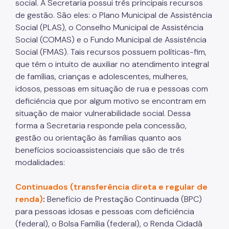
social. A Secretaria possui três principais recursos
Mulheres Vítimas de Violência
de gestão. São eles: o Plano Municipal de Assistência
LGBTQIAPN+
Social (PLAS), o Conselho Municipal de Assistência
Social (COMAS) e o Fundo Municipal de Assistência
Imigrantes
Social (FMAS). Tais recursos possuem políticas-fim,
Programa Cidade Protetora
que têm o intuito de auxiliar no atendimento integral
de famílias, crianças e adolescentes, mulheres,
Operação Altas Temperaturas (OAT)
idosos, pessoas em situação de rua e pessoas com
Operação Baixas Temperaturas (OBT)
deficiência que por algum motivo se encontram em
situação de maior vulnerabilidade social. Dessa
Coordenadoria de Gestão de Benefícios
forma a Secretaria responde pela concessão,
gestão ou orientação às famílias quanto aos
Transferência de Renda
benefícios socioassistenciais que são de três
Programa Bolsa Família
modalidades:
Renda Mínima
Continuados (transferência direta e regular de
renda)
:
Benefício de Prestação Continuada (BPC)
Benefício de Prestação Continuada (BPC)
para pessoas idosas e pessoas com deficiência
Relação de Convênios e Parcerias
(federal), o Bolsa Família (federal), o Renda Cidadã