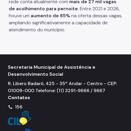
rede conta atualmente com
mais de 27 mil vagas
de acolhimento para pernoite
. Entre 2021 e 2026,
houve um
aumento de 85%
na oferta dessas vagas,
ampliando significativamente a capacidade de
atendimento do município.
Secretaria Municipal de Assistência e
Desenvolvimento Social
R. Libero Badaró, 425 - 35º Andar - Centro - CEP:
01009-000 Telefone: (11) 3291-9666 / 9667
Contatos
156
call