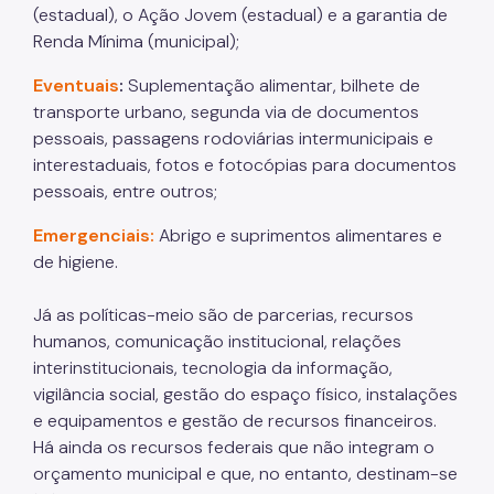
(estadual), o Ação Jovem (estadual) e a garantia de
Instrumentais de Parcerias
Renda Mínima (municipal);
Legislação
Eventuais
:
Suplementação alimentar, bilhete de
Editais
transporte urbano, segunda via de documentos
pessoais, passagens rodoviárias intermunicipais e
Atas de Registro de Preço
interestaduais, fotos e fotocópias para documentos
pessoais, entre outros;
Observatório Socioassistencial
Emergenciais:
Abrigo e suprimentos alimentares e
Pesquisas
de higiene.
Georreferenciamento
Já as políticas-meio são de parcerias, recursos
Gestão da Informação
humanos, comunicação institucional, relações
Monitoramento e Avaliação
interinstitucionais, tecnologia da informação,
vigilância social, gestão do espaço físico, instalações
Formulário Social
e equipamentos e gestão de recursos financeiros.
Há ainda os recursos federais que não integram o
Imprensa
orçamento municipal e que, no entanto, destinam-se