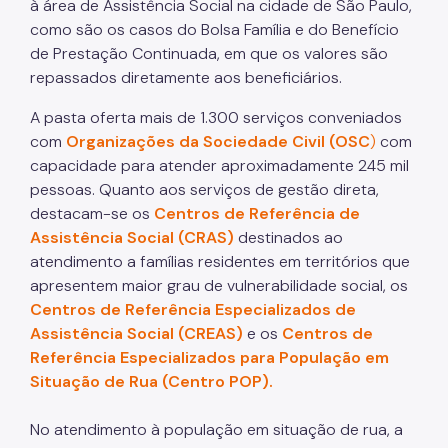
Notícias
à área de Assistência Social na cidade de São Paulo,
como são os casos do Bolsa Família e do Benefício
ESPASO
de Prestação Continuada, em que os valores são
repassados diretamente aos beneficiários.
Biblioteca
A pasta oferta mais de 1.300 serviços conveniados
Materiais Públicos
com
Organizações da Sociedade Civil (OSC
)
com
Gestão de Pessoas
capacidade para atender aproximadamente 245 mil
pessoas. Quanto aos serviços de gestão direta,
Núcleo de Atendimento ao Cidadão, Ouvidoria e
destacam-se os
Centros de Referência de
Controle Interno (NACI)
Assistência Social (CRAS)
destinados ao
Política de Atendimento ao Cidadão (PAC)
atendimento a famílias residentes em territórios que
apresentem maior grau de vulnerabilidade social, os
Requerimento Eletrônico de Comunicação com
Órgãos de Justiça
Centros de Referência Especializados de
Assistência Social (CREAS)
e os
Centros de
Qualifica SUAS
Referência Especializados para População em
Situação de Rua (Centro POP).
No atendimento à população em situação de rua, a