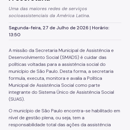
Uma das maiores redes de serviços
CPAS
socioassistenciais da América Latina.
Rede Socioassistencial
Segunda-feira, 27 de Julho de 2026 | Horário:
Painéis
13:50
Pessoa em situação de rua
A missão da Secretaria Municipal de Assistência e
Programa Reencontro
Desenvolvimento Social (SMADS) é cuidar das
políticas voltadas para a assistência social do
Crianças e Adolescentes
município de São Paulo. Desta forma, a secretaria
Jovens e Adultos
formula, executa, monitora e avalia a Política
Municipal de Assistência Social como parte
Idosos
integrante do Sistema Único de Assistência Social
Pessoas com Deficiência
(SUAS).
Famílias
O município de São Paulo encontra-se habilitado em
nível de gestão plena, ou seja, tem a
Família Acolhedora
responsabilidade total das ações da assistência