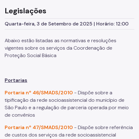
Supervisão de Assistência Social (SAS)
Legislações
CPAS
Quarta-feira, 3 de Setembro de 2025 | Horário: 12:00
Rede Socioassistencial
Abaixo estão listadas as normativas e resoluções
Painéis
vigentes sobre os serviços da Coordenação de
Pessoa em situação de rua
Proteção Social Básica
Programa Reencontro
Crianças e Adolescentes
Portarias
Jovens e Adultos
Portaria nº 46/SMADS/2010
- Dispõe sobre a
tipificação da rede socioassistencial do município de
Idosos
São Paulo e a regulação de parceria operada por meio
Pessoas com Deficiência
de convênios
Famílias
Portaria nº 47/SMADS/2010
- Dispõe sobre referência
de custos dos serviços da rede socioassistencial
Família Acolhedora