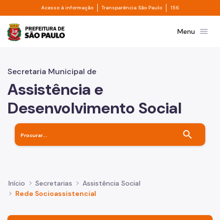
Divisor de acesso à informação
Divisor de transpa
Pular para o Conteúdo principal
Acesso à informação
Transparência São Paulo
156
Prefeitura de São Paulo
menu
Menu
Secretaria Municipal de
Assistência e
Desenvolvimento Social
search
Início
Secretarias
Assistência Social
Rede Socioassistencial