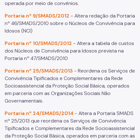
operada por meio de convênios.
Mulheres Vítimas de Violência
Portaria nº 9/SMADS/2012
- Altera redação da Portaria
LGBTQIAPN+
nº 46/SMADS/2010 sobre o Núcleos de Convivência para
Idosos (NCI)
Imigrantes
Portaria nº 10/SMADS/2012
- Altera a tabela de custos
Programa Cidade Protetora
dos Núcleos de Convivência para Idosos prevista na
Operação Altas Temperaturas (OAT)
Portaria nº 47/SMADS/2010
Operação Baixas Temperaturas (OBT)
Portaria nº 25/SMADS/2013
- Reordena os Serviços de
Convivência Tipificados e Complementares da Rede
Coordenadoria de Gestão de Benefícios
Socioassistencial da Proteção Social Básica, operados
Transferência de Renda
em parceria com as Organizações Sociais Não
Governamentais.
Programa Bolsa Família
Portaria nº 24/SMADS/2014
- Altera a Portaria SMADS
Renda Mínima
nº 25/2013 que reordena os Serviços de Convivência
Tipificados e Complementares da Rede Socioassistencial
Benefício de Prestação Continuada (BPC)
da Proteção Social Básica, operados em parceria com as