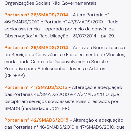
Relação de Convênios e Parcerias
Organizações Sociais Não Governamentais.
Instrumentais de Parcerias
Portaria nº 26/SMADS/2014
- Altera Portaria n°
46/SMADS/2010 e Portaria n° 47/SMADS/2010 - Rede
Legislação
socioassistencial - operada por meio de convênios.
Editais
Observação: 1A. Republicação - 31/07/2014 - pg. 29.
Atas de Registro de Preço
Portaria nº 29/SMADS/2014
- Aprova a Norma Técnica
do Serviço de Convivência e Fortalecimento de Vínculos,
Observatório Socioassistencial
modalidade Centro de Desenvolvimento Social e
Produtivo para Adolescentes, Jovens e Adultos
Pesquisas
(CEDESP).
Georreferenciamento
Portaria nº 41/SMADS/2015
- Alteração e adequação
Gestão da Informação
das Portarias 46/SMADS/2010 e 47/SMADS/2010, que
disciplinam serviços socioassistenciais prestados por
Monitoramento e Avaliação
SMADS (modalidade CCINTER).
Formulário Social
Portaria nº 42/SMADS/2015
- Alteração e adequação
Imprensa
das Portarias n° 46/SMADS/2010 e 47/SMADS/2010, que