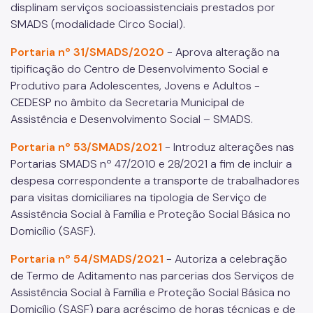
displinam serviços socioassistenciais prestados por
Notícias
SMADS (modalidade Circo Social).
ESPASO
Portaria nº 31/SMADS/2020
- Aprova alteração na
tipificação do Centro de Desenvolvimento Social e
Biblioteca
Produtivo para Adolescentes, Jovens e Adultos -
Materiais Públicos
CEDESP no âmbito da Secretaria Municipal de
Assistência e Desenvolvimento Social – SMADS.
Gestão de Pessoas
Portaria nº 53/SMADS/2021
- Introduz alterações nas
Núcleo de Atendimento ao Cidadão, Ouvidoria e Controle
Portarias SMADS nº 47/2010 e 28/2021 a fim de incluir a
Interno (NACI)
despesa correspondente a transporte de trabalhadores
Política de Atendimento ao Cidadão (PAC)
para visitas domiciliares na tipologia de Serviço de
Assistência Social à Família e Proteção Social Básica no
Requerimento Eletrônico de Comunicação com Órgãos de
Justiça
Domicílio (SASF).
Qualifica SUAS
Portaria nº 54/SMADS/2021
- Autoriza a celebração
de Termo de Aditamento nas parcerias dos Serviços de
Assistência Social à Família e Proteção Social Básica no
Domicílio (SASF) para acréscimo de horas técnicas e de